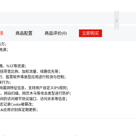
情
商品配置
商品评价(0)
立即购买
6万；
余电源；
略、NAT等资源；
包括带宽比例、加权流量、线路优先等；
出行、股票软件等类型应用进行检测与控制；
联行为；
查询漏洞特征信息，支持用户自定义IPS规则；
ELL、网站扫描、网页木马等攻击类型进行防护；
之间的访问细节协议端口、访问关系等信息；
记录Cookie被篡改；
L&应用识别库定期更新；