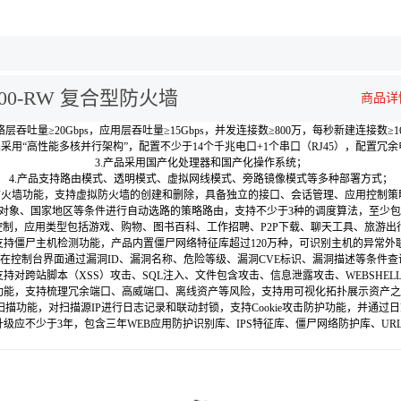
2200-RW 复合型防火墙
商品详
网络层吞吐量≥20Gbps，应用层吞吐量≥15Gbps，并发连接数≥800万，每秒新建连接数≥1
品采用“高性能多核并行架构”，配置不少于14个千兆电口+1个串口（RJ45），配置冗
3.产品采用国产化处理器和国产化操作系统；
4.产品支持路由模式、透明模式、虚拟网线模式、旁路镜像模式等多种部署方式；
防火墙功能，支持虚拟防火墙的创建和删除，具备独立的接口、会话管理、应用控制策
络对象、国家地区等条件进行自动选路的策略路由，支持不少于3种的调度算法，至少
别和控制，应用类型包括游戏、购物、图书百科、工作招聘、P2P下载、聊天工具、旅游
品支持僵尸主机检测功能，产品内置僵尸网络特征库超过120万种，可识别主机的异常外
支持在控制台界面通过漏洞ID、漏洞名称、危险等级、漏洞CVE标识、漏洞描述等条件
征，支持对跨站脚本（XSS）攻击、SQL注入、文件包含攻击、信息泄露攻击、WEBSH
别功能，支持梳理冗余端口、高威端口、离线资产等风险，支持用可视化拓扑展示资产
扫描功能，对扫描源IP进行日志记录和联动封锁，支持Cookie攻击防护功能，并通过日志
件升级应不少于3年，包含三年WEB应用防护识别库、IPS特征库、僵尸网络防护库、UR