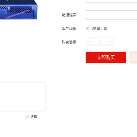
配送运费
库存现货
20
（销量：0）
购买数量
立即购买
收藏