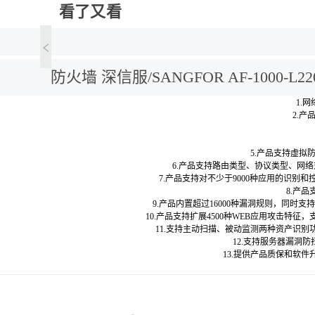
看了又看
防火墙 深信服/SANGFOR AF-1000-L
1.
2.产
5.产品支持虚拟
6.产品支持路由类型、协议类型、网
7.产品支持对不少于9000种应用的识
8.产
9.产品内置超过16000种漏洞规则，同时
10.产品支持扩展4500种WEB应用攻击特
11.支持主动扫描、被动监测两种资产识
12.支持服务器漏洞防
13.提供产品质保和软