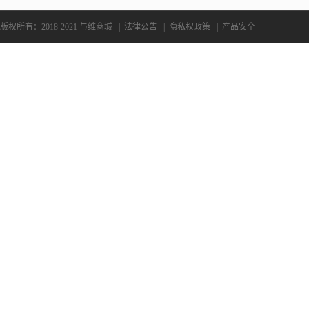
版权所有：2018-2021 与维商城
|
法律公告
|
隐私权政策
|
产品安全